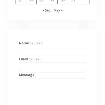
26
27
28
29
30
31
« Sep
May »
Name
(required)
Email
(required)
Message